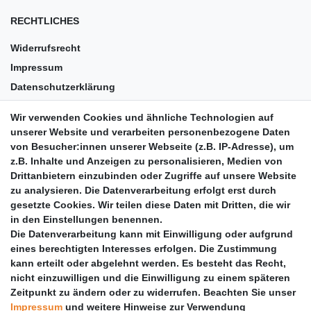
RECHTLICHES
Widerrufsrecht
Impressum
Datenschutzerklärung
AGB
Wir verwenden Cookies und ähnliche Technologien auf
Versandkosten
unserer Website und verarbeiten personenbezogene Daten
Barrierefreiheit
von Besucher:innen unserer Webseite (z.B. IP-Adresse), um
z.B. Inhalte und Anzeigen zu personalisieren, Medien von
Anleitungen
Drittanbietern einzubinden oder Zugriffe auf unsere Website
zu analysieren. Die Datenverarbeitung erfolgt erst durch
Vertrag widerrufen
gesetzte Cookies. Wir teilen diese Daten mit Dritten, die wir
PARTNER
in den Einstellungen benennen.
Die Datenverarbeitung kann mit Einwilligung oder aufgrund
DHL
eines berechtigten Interesses erfolgen. Die Zustimmung
kann erteilt oder abgelehnt werden. Es besteht das Recht,
GLS
nicht einzuwilligen und die Einwilligung zu einem späteren
DB Schenker
Zeitpunkt zu ändern oder zu widerrufen. Beachten Sie unser
PaketPLUS
Impressum
und weitere Hinweise zur Verwendung