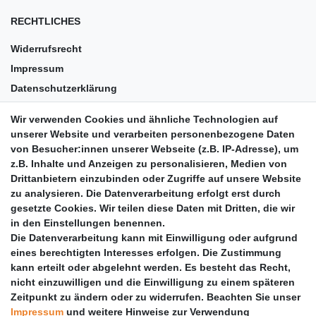
RECHTLICHES
Widerrufsrecht
Impressum
Datenschutzerklärung
AGB
Wir verwenden Cookies und ähnliche Technologien auf
Versandkosten
unserer Website und verarbeiten personenbezogene Daten
Barrierefreiheit
von Besucher:innen unserer Webseite (z.B. IP-Adresse), um
z.B. Inhalte und Anzeigen zu personalisieren, Medien von
Anleitungen
Drittanbietern einzubinden oder Zugriffe auf unsere Website
zu analysieren. Die Datenverarbeitung erfolgt erst durch
Vertrag widerrufen
gesetzte Cookies. Wir teilen diese Daten mit Dritten, die wir
PARTNER
in den Einstellungen benennen.
Die Datenverarbeitung kann mit Einwilligung oder aufgrund
DHL
eines berechtigten Interesses erfolgen. Die Zustimmung
kann erteilt oder abgelehnt werden. Es besteht das Recht,
GLS
nicht einzuwilligen und die Einwilligung zu einem späteren
DB Schenker
Zeitpunkt zu ändern oder zu widerrufen. Beachten Sie unser
PaketPLUS
Impressum
und weitere Hinweise zur Verwendung