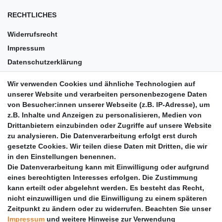
RECHTLICHES
Widerrufsrecht
Impressum
Datenschutzerklärung
AGB
Wir verwenden Cookies und ähnliche Technologien auf
Versandkosten
unserer Website und verarbeiten personenbezogene Daten
Barrierefreiheit
von Besucher:innen unserer Webseite (z.B. IP-Adresse), um
z.B. Inhalte und Anzeigen zu personalisieren, Medien von
Anleitungen
Drittanbietern einzubinden oder Zugriffe auf unsere Website
zu analysieren. Die Datenverarbeitung erfolgt erst durch
Vertrag widerrufen
gesetzte Cookies. Wir teilen diese Daten mit Dritten, die wir
PARTNER
in den Einstellungen benennen.
Die Datenverarbeitung kann mit Einwilligung oder aufgrund
DHL
eines berechtigten Interesses erfolgen. Die Zustimmung
kann erteilt oder abgelehnt werden. Es besteht das Recht,
GLS
nicht einzuwilligen und die Einwilligung zu einem späteren
DB Schenker
Zeitpunkt zu ändern oder zu widerrufen. Beachten Sie unser
PaketPLUS
Impressum
und weitere Hinweise zur Verwendung