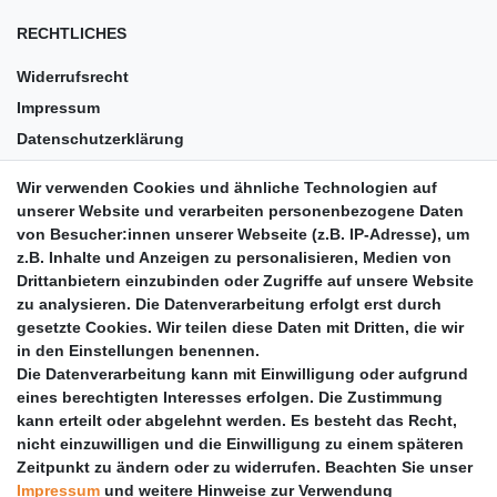
RECHTLICHES
Widerrufsrecht
Impressum
Datenschutzerklärung
AGB
Wir verwenden Cookies und ähnliche Technologien auf
Versandkosten
unserer Website und verarbeiten personenbezogene Daten
Barrierefreiheit
von Besucher:innen unserer Webseite (z.B. IP-Adresse), um
z.B. Inhalte und Anzeigen zu personalisieren, Medien von
Anleitungen
Drittanbietern einzubinden oder Zugriffe auf unsere Website
zu analysieren. Die Datenverarbeitung erfolgt erst durch
Vertrag widerrufen
gesetzte Cookies. Wir teilen diese Daten mit Dritten, die wir
PARTNER
in den Einstellungen benennen.
Die Datenverarbeitung kann mit Einwilligung oder aufgrund
DHL
eines berechtigten Interesses erfolgen. Die Zustimmung
kann erteilt oder abgelehnt werden. Es besteht das Recht,
GLS
nicht einzuwilligen und die Einwilligung zu einem späteren
DB Schenker
Zeitpunkt zu ändern oder zu widerrufen. Beachten Sie unser
PaketPLUS
Impressum
und weitere Hinweise zur Verwendung