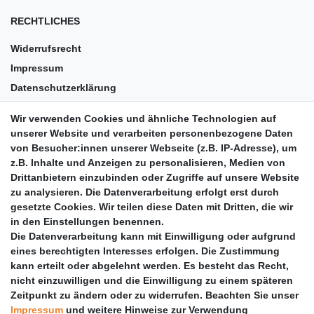
RECHTLICHES
Widerrufsrecht
Impressum
Datenschutzerklärung
AGB
Wir verwenden Cookies und ähnliche Technologien auf
Versandkosten
unserer Website und verarbeiten personenbezogene Daten
Barrierefreiheit
von Besucher:innen unserer Webseite (z.B. IP-Adresse), um
z.B. Inhalte und Anzeigen zu personalisieren, Medien von
Anleitungen
Drittanbietern einzubinden oder Zugriffe auf unsere Website
zu analysieren. Die Datenverarbeitung erfolgt erst durch
Vertrag widerrufen
gesetzte Cookies. Wir teilen diese Daten mit Dritten, die wir
PARTNER
in den Einstellungen benennen.
Die Datenverarbeitung kann mit Einwilligung oder aufgrund
DHL
eines berechtigten Interesses erfolgen. Die Zustimmung
kann erteilt oder abgelehnt werden. Es besteht das Recht,
GLS
nicht einzuwilligen und die Einwilligung zu einem späteren
DB Schenker
Zeitpunkt zu ändern oder zu widerrufen. Beachten Sie unser
PaketPLUS
Impressum
und weitere Hinweise zur Verwendung