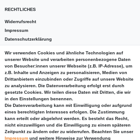
RECHTLICHES
Widerrufsrecht
Impressum
Datenschutzerklärung
AGB
Wir verwenden Cookies und ähnliche Technologien auf
Versandkosten
unserer Website und verarbeiten personenbezogene Daten
Barrierefreiheit
von Besucher:innen unserer Webseite (z.B. IP-Adresse), um
z.B. Inhalte und Anzeigen zu personalisieren, Medien von
Anleitungen
Drittanbietern einzubinden oder Zugriffe auf unsere Website
zu analysieren. Die Datenverarbeitung erfolgt erst durch
Vertrag widerrufen
gesetzte Cookies. Wir teilen diese Daten mit Dritten, die wir
PARTNER
in den Einstellungen benennen.
Die Datenverarbeitung kann mit Einwilligung oder aufgrund
DHL
eines berechtigten Interesses erfolgen. Die Zustimmung
kann erteilt oder abgelehnt werden. Es besteht das Recht,
GLS
nicht einzuwilligen und die Einwilligung zu einem späteren
DB Schenker
Zeitpunkt zu ändern oder zu widerrufen. Beachten Sie unser
PaketPLUS
Impressum
und weitere Hinweise zur Verwendung