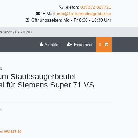
Telefon:
039932 829721
E-Mail:
info@1a-handelsagentur.de
Öffnungszeiten: Mo - Fr 8:00 - 16:30 Uhr
ns Super 71 VS 70203
Anmelden
Registrieren
0
LE
um Staubsaugerbeutel
el für Siemens Super 71 VS
30
el HW-S67-20