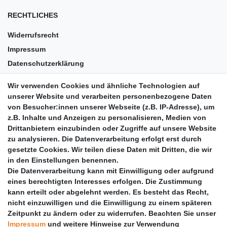
RECHTLICHES
Widerrufsrecht
Impressum
Datenschutzerklärung
AGB
Wir verwenden Cookies und ähnliche Technologien auf
Versandkosten
unserer Website und verarbeiten personenbezogene Daten
Barrierefreiheit
von Besucher:innen unserer Webseite (z.B. IP-Adresse), um
z.B. Inhalte und Anzeigen zu personalisieren, Medien von
Anleitungen
Drittanbietern einzubinden oder Zugriffe auf unsere Website
zu analysieren. Die Datenverarbeitung erfolgt erst durch
Vertrag widerrufen
gesetzte Cookies. Wir teilen diese Daten mit Dritten, die wir
PARTNER
in den Einstellungen benennen.
Die Datenverarbeitung kann mit Einwilligung oder aufgrund
DHL
eines berechtigten Interesses erfolgen. Die Zustimmung
kann erteilt oder abgelehnt werden. Es besteht das Recht,
GLS
nicht einzuwilligen und die Einwilligung zu einem späteren
DB Schenker
Zeitpunkt zu ändern oder zu widerrufen. Beachten Sie unser
PaketPLUS
Impressum
und weitere Hinweise zur Verwendung