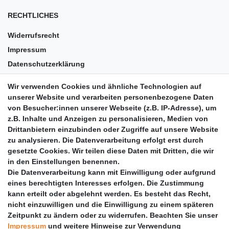
RECHTLICHES
Widerrufsrecht
Impressum
Datenschutzerklärung
AGB
Wir verwenden Cookies und ähnliche Technologien auf
Versandkosten
unserer Website und verarbeiten personenbezogene Daten
Barrierefreiheit
von Besucher:innen unserer Webseite (z.B. IP-Adresse), um
z.B. Inhalte und Anzeigen zu personalisieren, Medien von
Anleitungen
Drittanbietern einzubinden oder Zugriffe auf unsere Website
zu analysieren. Die Datenverarbeitung erfolgt erst durch
Vertrag widerrufen
gesetzte Cookies. Wir teilen diese Daten mit Dritten, die wir
PARTNER
in den Einstellungen benennen.
Die Datenverarbeitung kann mit Einwilligung oder aufgrund
DHL
eines berechtigten Interesses erfolgen. Die Zustimmung
kann erteilt oder abgelehnt werden. Es besteht das Recht,
GLS
nicht einzuwilligen und die Einwilligung zu einem späteren
DB Schenker
Zeitpunkt zu ändern oder zu widerrufen. Beachten Sie unser
PaketPLUS
Impressum
und weitere Hinweise zur Verwendung