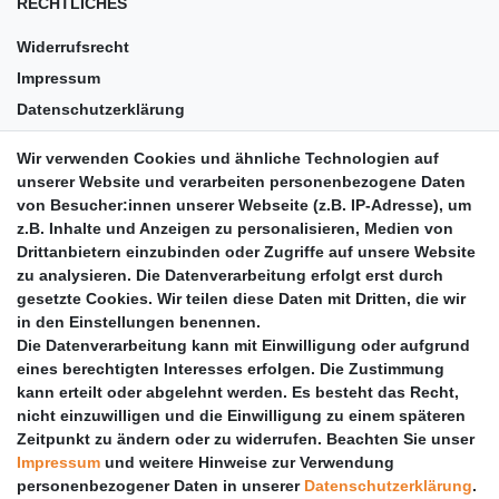
RECHTLICHES
Widerrufsrecht
Impressum
Datenschutzerklärung
AGB
Wir verwenden Cookies und ähnliche Technologien auf
Versandkosten
unserer Website und verarbeiten personenbezogene Daten
Barrierefreiheit
von Besucher:innen unserer Webseite (z.B. IP-Adresse), um
z.B. Inhalte und Anzeigen zu personalisieren, Medien von
Anleitungen
Drittanbietern einzubinden oder Zugriffe auf unsere Website
zu analysieren. Die Datenverarbeitung erfolgt erst durch
Vertrag widerrufen
gesetzte Cookies. Wir teilen diese Daten mit Dritten, die wir
PARTNER
in den Einstellungen benennen.
Die Datenverarbeitung kann mit Einwilligung oder aufgrund
DHL
eines berechtigten Interesses erfolgen. Die Zustimmung
kann erteilt oder abgelehnt werden. Es besteht das Recht,
GLS
nicht einzuwilligen und die Einwilligung zu einem späteren
DB Schenker
Zeitpunkt zu ändern oder zu widerrufen. Beachten Sie unser
PaketPLUS
Impressum
und weitere Hinweise zur Verwendung
personenbezogener Daten in unserer
Daten­schutz­erklärung
.
SPONSORING