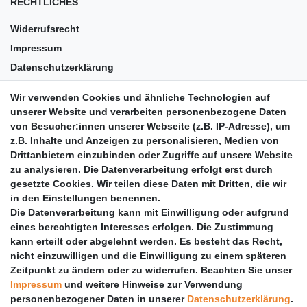
RECHTLICHES
Widerrufsrecht
Impressum
Datenschutzerklärung
AGB
Wir verwenden Cookies und ähnliche Technologien auf
Versandkosten
unserer Website und verarbeiten personenbezogene Daten
Barrierefreiheit
von Besucher:innen unserer Webseite (z.B. IP-Adresse), um
z.B. Inhalte und Anzeigen zu personalisieren, Medien von
Anleitungen
Drittanbietern einzubinden oder Zugriffe auf unsere Website
zu analysieren. Die Datenverarbeitung erfolgt erst durch
Vertrag widerrufen
gesetzte Cookies. Wir teilen diese Daten mit Dritten, die wir
PARTNER
in den Einstellungen benennen.
Die Datenverarbeitung kann mit Einwilligung oder aufgrund
DHL
eines berechtigten Interesses erfolgen. Die Zustimmung
kann erteilt oder abgelehnt werden. Es besteht das Recht,
GLS
nicht einzuwilligen und die Einwilligung zu einem späteren
DB Schenker
Zeitpunkt zu ändern oder zu widerrufen. Beachten Sie unser
PaketPLUS
Impressum
und weitere Hinweise zur Verwendung
personenbezogener Daten in unserer
Daten­schutz­erklärung
.
SPONSORING