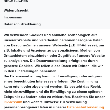
RECHTLICHES
Widerrufsrecht
Impressum
Datenschutzerklärung
AGB
Wir verwenden Cookies und ähnliche Technologien auf
Versandkosten
unserer Website und verarbeiten personenbezogene Daten
Barrierefreiheit
von Besucher:innen unserer Webseite (z.B. IP-Adresse), um
z.B. Inhalte und Anzeigen zu personalisieren, Medien von
Anleitungen
Drittanbietern einzubinden oder Zugriffe auf unsere Website
zu analysieren. Die Datenverarbeitung erfolgt erst durch
Vertrag widerrufen
gesetzte Cookies. Wir teilen diese Daten mit Dritten, die wir
PARTNER
in den Einstellungen benennen.
Die Datenverarbeitung kann mit Einwilligung oder aufgrund
DHL
eines berechtigten Interesses erfolgen. Die Zustimmung
kann erteilt oder abgelehnt werden. Es besteht das Recht,
GLS
nicht einzuwilligen und die Einwilligung zu einem späteren
DB Schenker
Zeitpunkt zu ändern oder zu widerrufen. Beachten Sie unser
PaketPLUS
Impressum
und weitere Hinweise zur Verwendung
personenbezogener Daten in unserer
Daten­schutz­erklärung
.
SPONSORING