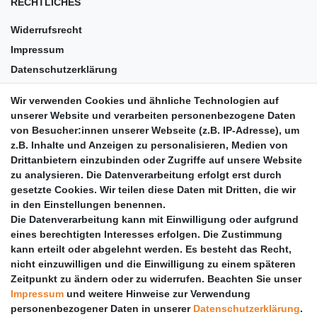
RECHTLICHES
Widerrufsrecht
Impressum
Datenschutzerklärung
AGB
Wir verwenden Cookies und ähnliche Technologien auf
Versandkosten
unserer Website und verarbeiten personenbezogene Daten
Barrierefreiheit
von Besucher:innen unserer Webseite (z.B. IP-Adresse), um
z.B. Inhalte und Anzeigen zu personalisieren, Medien von
Anleitungen
Drittanbietern einzubinden oder Zugriffe auf unsere Website
zu analysieren. Die Datenverarbeitung erfolgt erst durch
Vertrag widerrufen
gesetzte Cookies. Wir teilen diese Daten mit Dritten, die wir
PARTNER
in den Einstellungen benennen.
Die Datenverarbeitung kann mit Einwilligung oder aufgrund
DHL
eines berechtigten Interesses erfolgen. Die Zustimmung
kann erteilt oder abgelehnt werden. Es besteht das Recht,
GLS
nicht einzuwilligen und die Einwilligung zu einem späteren
DB Schenker
Zeitpunkt zu ändern oder zu widerrufen. Beachten Sie unser
PaketPLUS
Impressum
und weitere Hinweise zur Verwendung
personenbezogener Daten in unserer
Daten­schutz­erklärung
.
SPONSORING