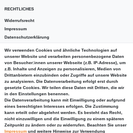
RECHTLICHES
Widerrufsrecht
Impressum
Datenschutzerklärung
AGB
Wir verwenden Cookies und ähnliche Technologien auf
Versandkosten
unserer Website und verarbeiten personenbezogene Daten
Barrierefreiheit
von Besucher:innen unserer Webseite (z.B. IP-Adresse), um
z.B. Inhalte und Anzeigen zu personalisieren, Medien von
Anleitungen
Drittanbietern einzubinden oder Zugriffe auf unsere Website
zu analysieren. Die Datenverarbeitung erfolgt erst durch
Vertrag widerrufen
gesetzte Cookies. Wir teilen diese Daten mit Dritten, die wir
PARTNER
in den Einstellungen benennen.
Die Datenverarbeitung kann mit Einwilligung oder aufgrund
DHL
eines berechtigten Interesses erfolgen. Die Zustimmung
kann erteilt oder abgelehnt werden. Es besteht das Recht,
GLS
nicht einzuwilligen und die Einwilligung zu einem späteren
DB Schenker
Zeitpunkt zu ändern oder zu widerrufen. Beachten Sie unser
PaketPLUS
Impressum
und weitere Hinweise zur Verwendung