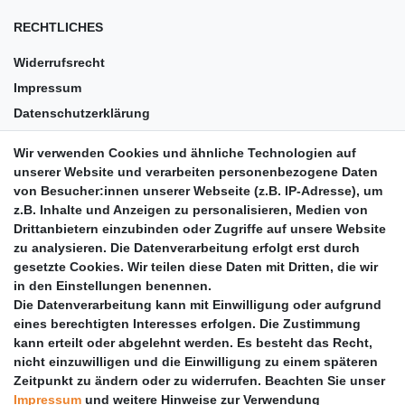
RECHTLICHES
Widerrufsrecht
Impressum
Datenschutzerklärung
AGB
Wir verwenden Cookies und ähnliche Technologien auf
Versandkosten
unserer Website und verarbeiten personenbezogene Daten
Barrierefreiheit
von Besucher:innen unserer Webseite (z.B. IP-Adresse), um
z.B. Inhalte und Anzeigen zu personalisieren, Medien von
Anleitungen
Drittanbietern einzubinden oder Zugriffe auf unsere Website
zu analysieren. Die Datenverarbeitung erfolgt erst durch
Vertrag widerrufen
gesetzte Cookies. Wir teilen diese Daten mit Dritten, die wir
PARTNER
in den Einstellungen benennen.
Die Datenverarbeitung kann mit Einwilligung oder aufgrund
DHL
eines berechtigten Interesses erfolgen. Die Zustimmung
kann erteilt oder abgelehnt werden. Es besteht das Recht,
GLS
nicht einzuwilligen und die Einwilligung zu einem späteren
DB Schenker
Zeitpunkt zu ändern oder zu widerrufen. Beachten Sie unser
PaketPLUS
Impressum
und weitere Hinweise zur Verwendung