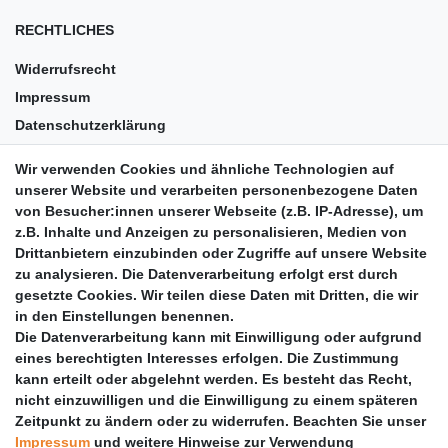
RECHTLICHES
Widerrufsrecht
Impressum
Datenschutzerklärung
AGB
Wir verwenden Cookies und ähnliche Technologien auf
Versandkosten
unserer Website und verarbeiten personenbezogene Daten
Barrierefreiheit
von Besucher:innen unserer Webseite (z.B. IP-Adresse), um
z.B. Inhalte und Anzeigen zu personalisieren, Medien von
Anleitungen
Drittanbietern einzubinden oder Zugriffe auf unsere Website
zu analysieren. Die Datenverarbeitung erfolgt erst durch
Vertrag widerrufen
gesetzte Cookies. Wir teilen diese Daten mit Dritten, die wir
PARTNER
in den Einstellungen benennen.
Die Datenverarbeitung kann mit Einwilligung oder aufgrund
DHL
eines berechtigten Interesses erfolgen. Die Zustimmung
kann erteilt oder abgelehnt werden. Es besteht das Recht,
GLS
nicht einzuwilligen und die Einwilligung zu einem späteren
DB Schenker
Zeitpunkt zu ändern oder zu widerrufen. Beachten Sie unser
PaketPLUS
Impressum
und weitere Hinweise zur Verwendung