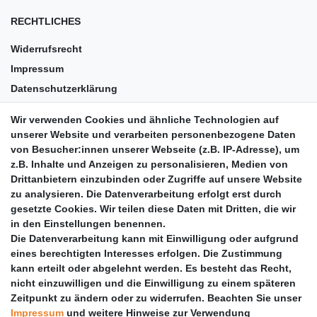
RECHTLICHES
Widerrufsrecht
Impressum
Datenschutzerklärung
AGB
Wir verwenden Cookies und ähnliche Technologien auf
Versandkosten
unserer Website und verarbeiten personenbezogene Daten
Barrierefreiheit
von Besucher:innen unserer Webseite (z.B. IP-Adresse), um
z.B. Inhalte und Anzeigen zu personalisieren, Medien von
Anleitungen
Drittanbietern einzubinden oder Zugriffe auf unsere Website
zu analysieren. Die Datenverarbeitung erfolgt erst durch
Vertrag widerrufen
gesetzte Cookies. Wir teilen diese Daten mit Dritten, die wir
PARTNER
in den Einstellungen benennen.
Die Datenverarbeitung kann mit Einwilligung oder aufgrund
DHL
eines berechtigten Interesses erfolgen. Die Zustimmung
kann erteilt oder abgelehnt werden. Es besteht das Recht,
GLS
nicht einzuwilligen und die Einwilligung zu einem späteren
DB Schenker
Zeitpunkt zu ändern oder zu widerrufen. Beachten Sie unser
PaketPLUS
Impressum
und weitere Hinweise zur Verwendung