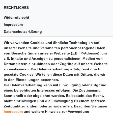
RECHTLICHES
Widerrufsrecht
Impressum
Datenschutzerklärung
AGB
Wir verwenden Cookies und ähnliche Technologien auf
Versandkosten
unserer Website und verarbeiten personenbezogene Daten
Barrierefreiheit
von Besucher:innen unserer Webseite (z.B. IP-Adresse), um
z.B. Inhalte und Anzeigen zu personalisieren, Medien von
Anleitungen
Drittanbietern einzubinden oder Zugriffe auf unsere Website
zu analysieren. Die Datenverarbeitung erfolgt erst durch
Vertrag widerrufen
gesetzte Cookies. Wir teilen diese Daten mit Dritten, die wir
PARTNER
in den Einstellungen benennen.
Die Datenverarbeitung kann mit Einwilligung oder aufgrund
DHL
eines berechtigten Interesses erfolgen. Die Zustimmung
kann erteilt oder abgelehnt werden. Es besteht das Recht,
GLS
nicht einzuwilligen und die Einwilligung zu einem späteren
DB Schenker
Zeitpunkt zu ändern oder zu widerrufen. Beachten Sie unser
PaketPLUS
Impressum
und weitere Hinweise zur Verwendung