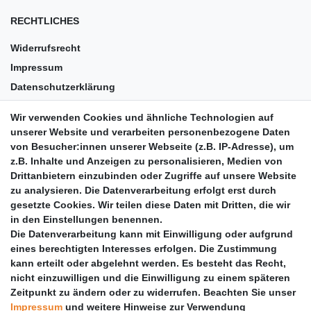
RECHTLICHES
Widerrufsrecht
Impressum
Datenschutzerklärung
AGB
Wir verwenden Cookies und ähnliche Technologien auf
Versandkosten
unserer Website und verarbeiten personenbezogene Daten
Barrierefreiheit
von Besucher:innen unserer Webseite (z.B. IP-Adresse), um
z.B. Inhalte und Anzeigen zu personalisieren, Medien von
Anleitungen
Drittanbietern einzubinden oder Zugriffe auf unsere Website
zu analysieren. Die Datenverarbeitung erfolgt erst durch
Vertrag widerrufen
gesetzte Cookies. Wir teilen diese Daten mit Dritten, die wir
PARTNER
in den Einstellungen benennen.
Die Datenverarbeitung kann mit Einwilligung oder aufgrund
DHL
eines berechtigten Interesses erfolgen. Die Zustimmung
kann erteilt oder abgelehnt werden. Es besteht das Recht,
GLS
nicht einzuwilligen und die Einwilligung zu einem späteren
DB Schenker
Zeitpunkt zu ändern oder zu widerrufen. Beachten Sie unser
PaketPLUS
Impressum
und weitere Hinweise zur Verwendung