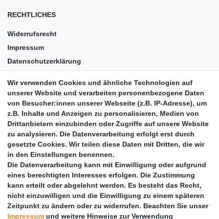
RECHTLICHES
Widerrufsrecht
Impressum
Datenschutzerklärung
AGB
Wir verwenden Cookies und ähnliche Technologien auf
Versandkosten
unserer Website und verarbeiten personenbezogene Daten
Barrierefreiheit
von Besucher:innen unserer Webseite (z.B. IP-Adresse), um
z.B. Inhalte und Anzeigen zu personalisieren, Medien von
Anleitungen
Drittanbietern einzubinden oder Zugriffe auf unsere Website
zu analysieren. Die Datenverarbeitung erfolgt erst durch
Vertrag widerrufen
gesetzte Cookies. Wir teilen diese Daten mit Dritten, die wir
PARTNER
in den Einstellungen benennen.
Die Datenverarbeitung kann mit Einwilligung oder aufgrund
DHL
eines berechtigten Interesses erfolgen. Die Zustimmung
kann erteilt oder abgelehnt werden. Es besteht das Recht,
GLS
nicht einzuwilligen und die Einwilligung zu einem späteren
DB Schenker
Zeitpunkt zu ändern oder zu widerrufen. Beachten Sie unser
PaketPLUS
Impressum
und weitere Hinweise zur Verwendung