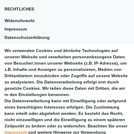
RECHTLICHES
Widerrufsrecht
Impressum
Datenschutzerklärung
AGB
Wir verwenden Cookies und ähnliche Technologien auf
Versandkosten
unserer Website und verarbeiten personenbezogene Daten
Barrierefreiheit
von Besucher:innen unserer Webseite (z.B. IP-Adresse), um
z.B. Inhalte und Anzeigen zu personalisieren, Medien von
Anleitungen
Drittanbietern einzubinden oder Zugriffe auf unsere Website
zu analysieren. Die Datenverarbeitung erfolgt erst durch
Vertrag widerrufen
gesetzte Cookies. Wir teilen diese Daten mit Dritten, die wir
PARTNER
in den Einstellungen benennen.
Die Datenverarbeitung kann mit Einwilligung oder aufgrund
DHL
eines berechtigten Interesses erfolgen. Die Zustimmung
kann erteilt oder abgelehnt werden. Es besteht das Recht,
GLS
nicht einzuwilligen und die Einwilligung zu einem späteren
DB Schenker
Zeitpunkt zu ändern oder zu widerrufen. Beachten Sie unser
PaketPLUS
Impressum
und weitere Hinweise zur Verwendung