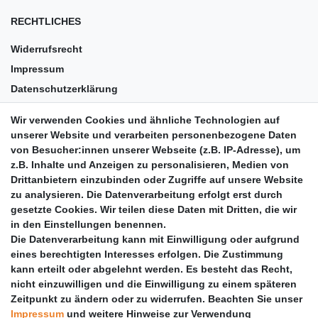
RECHTLICHES
Widerrufsrecht
Impressum
Datenschutzerklärung
AGB
Wir verwenden Cookies und ähnliche Technologien auf
Versandkosten
unserer Website und verarbeiten personenbezogene Daten
Barrierefreiheit
von Besucher:innen unserer Webseite (z.B. IP-Adresse), um
z.B. Inhalte und Anzeigen zu personalisieren, Medien von
Anleitungen
Drittanbietern einzubinden oder Zugriffe auf unsere Website
zu analysieren. Die Datenverarbeitung erfolgt erst durch
Vertrag widerrufen
gesetzte Cookies. Wir teilen diese Daten mit Dritten, die wir
PARTNER
in den Einstellungen benennen.
Die Datenverarbeitung kann mit Einwilligung oder aufgrund
DHL
eines berechtigten Interesses erfolgen. Die Zustimmung
kann erteilt oder abgelehnt werden. Es besteht das Recht,
GLS
nicht einzuwilligen und die Einwilligung zu einem späteren
DB Schenker
Zeitpunkt zu ändern oder zu widerrufen. Beachten Sie unser
PaketPLUS
Impressum
und weitere Hinweise zur Verwendung