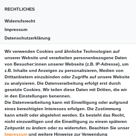
RECHTLICHES
Widerrufsrecht
Impressum
Datenschutzerklärung
AGB
Wir verwenden Cookies und ähnliche Technologien auf
Versandkosten
unserer Website und verarbeiten personenbezogene Daten
Barrierefreiheit
von Besucher:innen unserer Webseite (z.B. IP-Adresse), um
z.B. Inhalte und Anzeigen zu personalisieren, Medien von
Anleitungen
Drittanbietern einzubinden oder Zugriffe auf unsere Website
zu analysieren. Die Datenverarbeitung erfolgt erst durch
Vertrag widerrufen
gesetzte Cookies. Wir teilen diese Daten mit Dritten, die wir
PARTNER
in den Einstellungen benennen.
Die Datenverarbeitung kann mit Einwilligung oder aufgrund
DHL
eines berechtigten Interesses erfolgen. Die Zustimmung
kann erteilt oder abgelehnt werden. Es besteht das Recht,
GLS
nicht einzuwilligen und die Einwilligung zu einem späteren
DB Schenker
Zeitpunkt zu ändern oder zu widerrufen. Beachten Sie unser
PaketPLUS
Impressum
und weitere Hinweise zur Verwendung