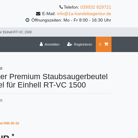
Telefon:
039932 829721
E-Mail:
info@1a-handelsagentur.de
Öffnungszeiten: Mo - Fr 8:00 - 16:30 Uhr
ür Einhell RT-VC 1500
Anmelden
Registrieren
0
LE
ter Premium Staubsaugerbeutel
l für Einhell RT-VC 1500
25
el HW-20-10
*