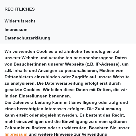
RECHTLICHES
Widerrufsrecht
Impressum
Datenschutzerklärung
AGB
Wir verwenden Cookies und ähnliche Technologien auf
Versandkosten
unserer Website und verarbeiten personenbezogene Daten
Barrierefreiheit
von Besucher:innen unserer Webseite (z.B. IP-Adresse), um
z.B. Inhalte und Anzeigen zu personalisieren, Medien von
Anleitungen
Drittanbietern einzubinden oder Zugriffe auf unsere Website
zu analysieren. Die Datenverarbeitung erfolgt erst durch
Vertrag widerrufen
gesetzte Cookies. Wir teilen diese Daten mit Dritten, die wir
PARTNER
in den Einstellungen benennen.
Die Datenverarbeitung kann mit Einwilligung oder aufgrund
DHL
eines berechtigten Interesses erfolgen. Die Zustimmung
kann erteilt oder abgelehnt werden. Es besteht das Recht,
GLS
nicht einzuwilligen und die Einwilligung zu einem späteren
DB Schenker
Zeitpunkt zu ändern oder zu widerrufen. Beachten Sie unser
PaketPLUS
Impressum
und weitere Hinweise zur Verwendung