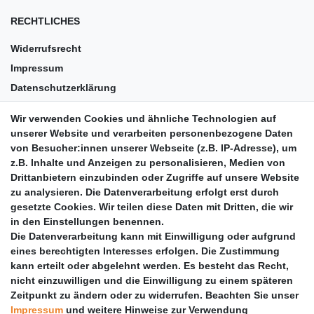
RECHTLICHES
Widerrufsrecht
Impressum
Datenschutzerklärung
AGB
Wir verwenden Cookies und ähnliche Technologien auf
Versandkosten
unserer Website und verarbeiten personenbezogene Daten
Barrierefreiheit
von Besucher:innen unserer Webseite (z.B. IP-Adresse), um
z.B. Inhalte und Anzeigen zu personalisieren, Medien von
Anleitungen
Drittanbietern einzubinden oder Zugriffe auf unsere Website
zu analysieren. Die Datenverarbeitung erfolgt erst durch
Vertrag widerrufen
gesetzte Cookies. Wir teilen diese Daten mit Dritten, die wir
PARTNER
in den Einstellungen benennen.
Die Datenverarbeitung kann mit Einwilligung oder aufgrund
DHL
eines berechtigten Interesses erfolgen. Die Zustimmung
kann erteilt oder abgelehnt werden. Es besteht das Recht,
GLS
nicht einzuwilligen und die Einwilligung zu einem späteren
DB Schenker
Zeitpunkt zu ändern oder zu widerrufen. Beachten Sie unser
PaketPLUS
Impressum
und weitere Hinweise zur Verwendung