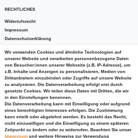
RECHTLICHES
Widerrufsrecht
Impressum
Datenschutzerklärung
AGB
Wir verwenden Cookies und ähnliche Technologien auf
Versandkosten
unserer Website und verarbeiten personenbezogene Daten
Barrierefreiheit
von Besucher:innen unserer Webseite (z.B. IP-Adresse), um
z.B. Inhalte und Anzeigen zu personalisieren, Medien von
Anleitungen
Drittanbietern einzubinden oder Zugriffe auf unsere Website
zu analysieren. Die Datenverarbeitung erfolgt erst durch
Vertrag widerrufen
gesetzte Cookies. Wir teilen diese Daten mit Dritten, die wir
PARTNER
in den Einstellungen benennen.
Die Datenverarbeitung kann mit Einwilligung oder aufgrund
DHL
eines berechtigten Interesses erfolgen. Die Zustimmung
kann erteilt oder abgelehnt werden. Es besteht das Recht,
GLS
nicht einzuwilligen und die Einwilligung zu einem späteren
DB Schenker
Zeitpunkt zu ändern oder zu widerrufen. Beachten Sie unser
PaketPLUS
Impressum
und weitere Hinweise zur Verwendung