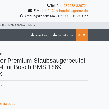
Telefon:
039932 829721
E-Mail:
info@1a-handelsagentur.de
Öffnungszeiten: Mo - Fr 8:00 - 16:30 Uhr
für Bosch BMS 1869 Amphibixx
Anmelden
Registrieren
0
LE
ter Premium Staubsaugerbeutel
el für Bosch BMS 1869
x
67
el HW-20-10