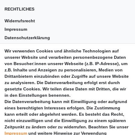
RECHTLICHES
Widerrufsrecht
Impressum
Datenschutzerklärung
AGB
Wir verwenden Cookies und ähnliche Technologien auf
Versandkosten
unserer Website und verarbeiten personenbezogene Daten
Barrierefreiheit
von Besucher:innen unserer Webseite (z.B. IP-Adresse), um
z.B. Inhalte und Anzeigen zu personalisieren, Medien von
Anleitungen
Drittanbietern einzubinden oder Zugriffe auf unsere Website
zu analysieren. Die Datenverarbeitung erfolgt erst durch
Vertrag widerrufen
gesetzte Cookies. Wir teilen diese Daten mit Dritten, die wir
PARTNER
in den Einstellungen benennen.
Die Datenverarbeitung kann mit Einwilligung oder aufgrund
DHL
eines berechtigten Interesses erfolgen. Die Zustimmung
kann erteilt oder abgelehnt werden. Es besteht das Recht,
GLS
nicht einzuwilligen und die Einwilligung zu einem späteren
DB Schenker
Zeitpunkt zu ändern oder zu widerrufen. Beachten Sie unser
PaketPLUS
Impressum
und weitere Hinweise zur Verwendung