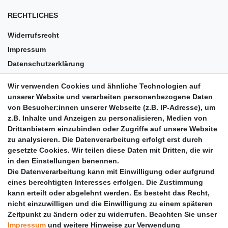
RECHTLICHES
Widerrufsrecht
Impressum
Datenschutzerklärung
AGB
Wir verwenden Cookies und ähnliche Technologien auf
Versandkosten
unserer Website und verarbeiten personenbezogene Daten
Barrierefreiheit
von Besucher:innen unserer Webseite (z.B. IP-Adresse), um
z.B. Inhalte und Anzeigen zu personalisieren, Medien von
Anleitungen
Drittanbietern einzubinden oder Zugriffe auf unsere Website
zu analysieren. Die Datenverarbeitung erfolgt erst durch
Vertrag widerrufen
gesetzte Cookies. Wir teilen diese Daten mit Dritten, die wir
PARTNER
in den Einstellungen benennen.
Die Datenverarbeitung kann mit Einwilligung oder aufgrund
DHL
eines berechtigten Interesses erfolgen. Die Zustimmung
kann erteilt oder abgelehnt werden. Es besteht das Recht,
GLS
nicht einzuwilligen und die Einwilligung zu einem späteren
DB Schenker
Zeitpunkt zu ändern oder zu widerrufen. Beachten Sie unser
PaketPLUS
Impressum
und weitere Hinweise zur Verwendung