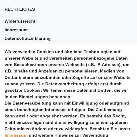
RECHTLICHES
Widerrufsrecht
Impressum
Datenschutzerklärung
AGB
Wir verwenden Cookies und ähnliche Technologien auf
Versandkosten
unserer Website und verarbeiten personenbezogene Daten
Barrierefreiheit
von Besucher:innen unserer Webseite (z.B. IP-Adresse), um
z.B. Inhalte und Anzeigen zu personalisieren, Medien von
Anleitungen
Drittanbietern einzubinden oder Zugriffe auf unsere Website
zu analysieren. Die Datenverarbeitung erfolgt erst durch
Vertrag widerrufen
gesetzte Cookies. Wir teilen diese Daten mit Dritten, die wir
PARTNER
in den Einstellungen benennen.
Die Datenverarbeitung kann mit Einwilligung oder aufgrund
DHL
eines berechtigten Interesses erfolgen. Die Zustimmung
kann erteilt oder abgelehnt werden. Es besteht das Recht,
GLS
nicht einzuwilligen und die Einwilligung zu einem späteren
DB Schenker
Zeitpunkt zu ändern oder zu widerrufen. Beachten Sie unser
PaketPLUS
Impressum
und weitere Hinweise zur Verwendung