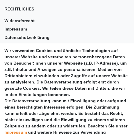
RECHTLICHES
Widerrufsrecht
Impressum
Datenschutzerklärung
AGB
Wir verwenden Cookies und ähnliche Technologien auf
Versandkosten
unserer Website und verarbeiten personenbezogene Daten
Barrierefreiheit
von Besucher:innen unserer Webseite (z.B. IP-Adresse), um
z.B. Inhalte und Anzeigen zu personalisieren, Medien von
Anleitungen
Drittanbietern einzubinden oder Zugriffe auf unsere Website
zu analysieren. Die Datenverarbeitung erfolgt erst durch
Vertrag widerrufen
gesetzte Cookies. Wir teilen diese Daten mit Dritten, die wir
PARTNER
in den Einstellungen benennen.
Die Datenverarbeitung kann mit Einwilligung oder aufgrund
DHL
eines berechtigten Interesses erfolgen. Die Zustimmung
kann erteilt oder abgelehnt werden. Es besteht das Recht,
GLS
nicht einzuwilligen und die Einwilligung zu einem späteren
DB Schenker
Zeitpunkt zu ändern oder zu widerrufen. Beachten Sie unser
PaketPLUS
Impressum
und weitere Hinweise zur Verwendung