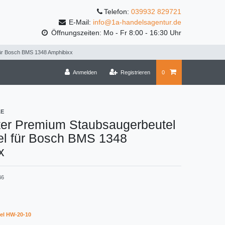
Telefon:
039932 829721
E-Mail:
info@1a-handelsagentur.de
Öffnungszeiten: Mo - Fr 8:00 - 16:30 Uhr
für Bosch BMS 1348 Amphibixx
Anmelden
Registrieren
0
LE
ter Premium Staubsaugerbeutel
el für Bosch BMS 1348
x
46
el HW-20-10