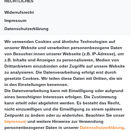
RECHTLICHES
Widerrufsrecht
Impressum
Datenschutzerklärung
AGB
Wir verwenden Cookies und ähnliche Technologien auf
Versandkosten
unserer Website und verarbeiten personenbezogene Daten
Barrierefreiheit
von Besucher:innen unserer Webseite (z.B. IP-Adresse), um
z.B. Inhalte und Anzeigen zu personalisieren, Medien von
Anleitungen
Drittanbietern einzubinden oder Zugriffe auf unsere Website
zu analysieren. Die Datenverarbeitung erfolgt erst durch
Vertrag widerrufen
gesetzte Cookies. Wir teilen diese Daten mit Dritten, die wir
PARTNER
in den Einstellungen benennen.
Die Datenverarbeitung kann mit Einwilligung oder aufgrund
DHL
eines berechtigten Interesses erfolgen. Die Zustimmung
kann erteilt oder abgelehnt werden. Es besteht das Recht,
GLS
nicht einzuwilligen und die Einwilligung zu einem späteren
DB Schenker
Zeitpunkt zu ändern oder zu widerrufen. Beachten Sie unser
PaketPLUS
Impressum
und weitere Hinweise zur Verwendung
personenbezogener Daten in unserer
Daten­schutz­erklärung
.
SPONSORING