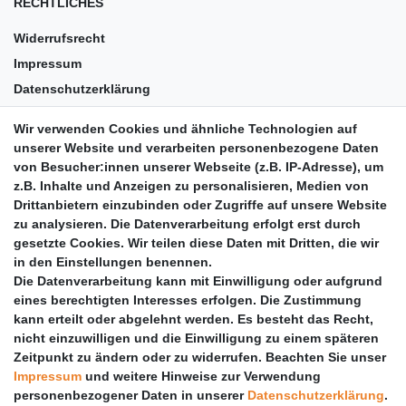
RECHTLICHES
Widerrufsrecht
Impressum
Datenschutzerklärung
AGB
Wir verwenden Cookies und ähnliche Technologien auf
Versandkosten
unserer Website und verarbeiten personenbezogene Daten
Barrierefreiheit
von Besucher:innen unserer Webseite (z.B. IP-Adresse), um
z.B. Inhalte und Anzeigen zu personalisieren, Medien von
Anleitungen
Drittanbietern einzubinden oder Zugriffe auf unsere Website
zu analysieren. Die Datenverarbeitung erfolgt erst durch
Vertrag widerrufen
gesetzte Cookies. Wir teilen diese Daten mit Dritten, die wir
PARTNER
in den Einstellungen benennen.
Die Datenverarbeitung kann mit Einwilligung oder aufgrund
DHL
eines berechtigten Interesses erfolgen. Die Zustimmung
kann erteilt oder abgelehnt werden. Es besteht das Recht,
GLS
nicht einzuwilligen und die Einwilligung zu einem späteren
DB Schenker
Zeitpunkt zu ändern oder zu widerrufen. Beachten Sie unser
PaketPLUS
Impressum
und weitere Hinweise zur Verwendung
personenbezogener Daten in unserer
Daten­schutz­erklärung
.
SPONSORING