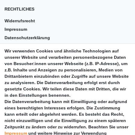
RECHTLICHES
Widerrufsrecht
Impressum
Datenschutzerklärung
AGB
Wir verwenden Cookies und ähnliche Technologien auf
Versandkosten
unserer Website und verarbeiten personenbezogene Daten
Barrierefreiheit
von Besucher:innen unserer Webseite (z.B. IP-Adresse), um
z.B. Inhalte und Anzeigen zu personalisieren, Medien von
Anleitungen
Drittanbietern einzubinden oder Zugriffe auf unsere Website
zu analysieren. Die Datenverarbeitung erfolgt erst durch
Vertrag widerrufen
gesetzte Cookies. Wir teilen diese Daten mit Dritten, die wir
PARTNER
in den Einstellungen benennen.
Die Datenverarbeitung kann mit Einwilligung oder aufgrund
DHL
eines berechtigten Interesses erfolgen. Die Zustimmung
kann erteilt oder abgelehnt werden. Es besteht das Recht,
GLS
nicht einzuwilligen und die Einwilligung zu einem späteren
DB Schenker
Zeitpunkt zu ändern oder zu widerrufen. Beachten Sie unser
PaketPLUS
Impressum
und weitere Hinweise zur Verwendung