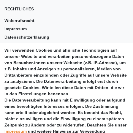
RECHTLICHES
Widerrufsrecht
Impressum
Datenschutzerklärung
AGB
Wir verwenden Cookies und ähnliche Technologien auf
Versandkosten
unserer Website und verarbeiten personenbezogene Daten
Barrierefreiheit
von Besucher:innen unserer Webseite (z.B. IP-Adresse), um
z.B. Inhalte und Anzeigen zu personalisieren, Medien von
Anleitungen
Drittanbietern einzubinden oder Zugriffe auf unsere Website
zu analysieren. Die Datenverarbeitung erfolgt erst durch
Vertrag widerrufen
gesetzte Cookies. Wir teilen diese Daten mit Dritten, die wir
PARTNER
in den Einstellungen benennen.
Die Datenverarbeitung kann mit Einwilligung oder aufgrund
DHL
eines berechtigten Interesses erfolgen. Die Zustimmung
kann erteilt oder abgelehnt werden. Es besteht das Recht,
GLS
nicht einzuwilligen und die Einwilligung zu einem späteren
DB Schenker
Zeitpunkt zu ändern oder zu widerrufen. Beachten Sie unser
PaketPLUS
Impressum
und weitere Hinweise zur Verwendung