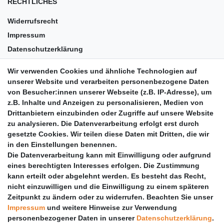
RECHTLICHES
Widerrufsrecht
Impressum
Datenschutzerklärung
AGB
Wir verwenden Cookies und ähnliche Technologien auf
Versandkosten
unserer Website und verarbeiten personenbezogene Daten
Barrierefreiheit
von Besucher:innen unserer Webseite (z.B. IP-Adresse), um
z.B. Inhalte und Anzeigen zu personalisieren, Medien von
Anleitungen
Drittanbietern einzubinden oder Zugriffe auf unsere Website
zu analysieren. Die Datenverarbeitung erfolgt erst durch
Vertrag widerrufen
gesetzte Cookies. Wir teilen diese Daten mit Dritten, die wir
PARTNER
in den Einstellungen benennen.
Die Datenverarbeitung kann mit Einwilligung oder aufgrund
DHL
eines berechtigten Interesses erfolgen. Die Zustimmung
kann erteilt oder abgelehnt werden. Es besteht das Recht,
GLS
nicht einzuwilligen und die Einwilligung zu einem späteren
DB Schenker
Zeitpunkt zu ändern oder zu widerrufen. Beachten Sie unser
PaketPLUS
Impressum
und weitere Hinweise zur Verwendung
personenbezogener Daten in unserer
Daten­schutz­erklärung
.
SPONSORING