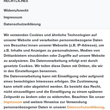
RECHTLICHES
Widerrufsrecht
Impressum
Datenschutzerklärung
AGB
Wir verwenden Cookies und ähnliche Technologien auf
Versandkosten
unserer Website und verarbeiten personenbezogene Daten
Barrierefreiheit
von Besucher:innen unserer Webseite (z.B. IP-Adresse), um
z.B. Inhalte und Anzeigen zu personalisieren, Medien von
Anleitungen
Drittanbietern einzubinden oder Zugriffe auf unsere Website
zu analysieren. Die Datenverarbeitung erfolgt erst durch
Vertrag widerrufen
gesetzte Cookies. Wir teilen diese Daten mit Dritten, die wir
PARTNER
in den Einstellungen benennen.
Die Datenverarbeitung kann mit Einwilligung oder aufgrund
DHL
eines berechtigten Interesses erfolgen. Die Zustimmung
kann erteilt oder abgelehnt werden. Es besteht das Recht,
GLS
nicht einzuwilligen und die Einwilligung zu einem späteren
DB Schenker
Zeitpunkt zu ändern oder zu widerrufen. Beachten Sie unser
PaketPLUS
Impressum
und weitere Hinweise zur Verwendung
personenbezogener Daten in unserer
Daten­schutz­erklärung
.
SPONSORING