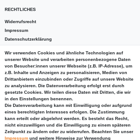
RECHTLICHES
Widerrufsrecht
Impressum
Datenschutzerklärung
AGB
Wir verwenden Cookies und ähnliche Technologien auf
Versandkosten
unserer Website und verarbeiten personenbezogene Daten
Barrierefreiheit
von Besucher:innen unserer Webseite (z.B. IP-Adresse), um
z.B. Inhalte und Anzeigen zu personalisieren, Medien von
Anleitungen
Drittanbietern einzubinden oder Zugriffe auf unsere Website
zu analysieren. Die Datenverarbeitung erfolgt erst durch
Vertrag widerrufen
gesetzte Cookies. Wir teilen diese Daten mit Dritten, die wir
PARTNER
in den Einstellungen benennen.
Die Datenverarbeitung kann mit Einwilligung oder aufgrund
DHL
eines berechtigten Interesses erfolgen. Die Zustimmung
kann erteilt oder abgelehnt werden. Es besteht das Recht,
GLS
nicht einzuwilligen und die Einwilligung zu einem späteren
DB Schenker
Zeitpunkt zu ändern oder zu widerrufen. Beachten Sie unser
PaketPLUS
Impressum
und weitere Hinweise zur Verwendung