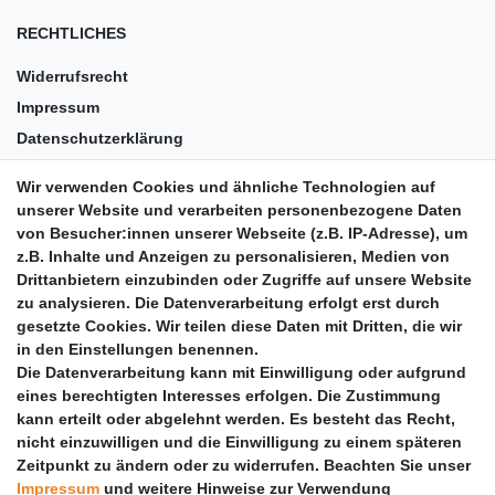
RECHTLICHES
Widerrufsrecht
Impressum
Datenschutzerklärung
AGB
Wir verwenden Cookies und ähnliche Technologien auf
Versandkosten
unserer Website und verarbeiten personenbezogene Daten
Barrierefreiheit
von Besucher:innen unserer Webseite (z.B. IP-Adresse), um
z.B. Inhalte und Anzeigen zu personalisieren, Medien von
Anleitungen
Drittanbietern einzubinden oder Zugriffe auf unsere Website
zu analysieren. Die Datenverarbeitung erfolgt erst durch
Vertrag widerrufen
gesetzte Cookies. Wir teilen diese Daten mit Dritten, die wir
PARTNER
in den Einstellungen benennen.
Die Datenverarbeitung kann mit Einwilligung oder aufgrund
DHL
eines berechtigten Interesses erfolgen. Die Zustimmung
kann erteilt oder abgelehnt werden. Es besteht das Recht,
GLS
nicht einzuwilligen und die Einwilligung zu einem späteren
DB Schenker
Zeitpunkt zu ändern oder zu widerrufen. Beachten Sie unser
PaketPLUS
Impressum
und weitere Hinweise zur Verwendung