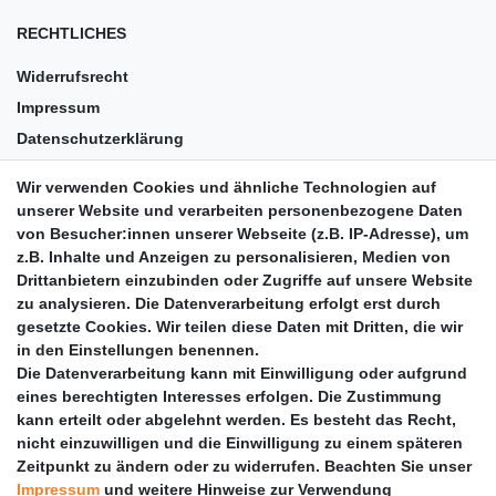
RECHTLICHES
Widerrufsrecht
Impressum
Datenschutzerklärung
AGB
Wir verwenden Cookies und ähnliche Technologien auf
Versandkosten
unserer Website und verarbeiten personenbezogene Daten
Barrierefreiheit
von Besucher:innen unserer Webseite (z.B. IP-Adresse), um
z.B. Inhalte und Anzeigen zu personalisieren, Medien von
Anleitungen
Drittanbietern einzubinden oder Zugriffe auf unsere Website
zu analysieren. Die Datenverarbeitung erfolgt erst durch
Vertrag widerrufen
gesetzte Cookies. Wir teilen diese Daten mit Dritten, die wir
PARTNER
in den Einstellungen benennen.
Die Datenverarbeitung kann mit Einwilligung oder aufgrund
DHL
eines berechtigten Interesses erfolgen. Die Zustimmung
kann erteilt oder abgelehnt werden. Es besteht das Recht,
GLS
nicht einzuwilligen und die Einwilligung zu einem späteren
DB Schenker
Zeitpunkt zu ändern oder zu widerrufen. Beachten Sie unser
PaketPLUS
Impressum
und weitere Hinweise zur Verwendung