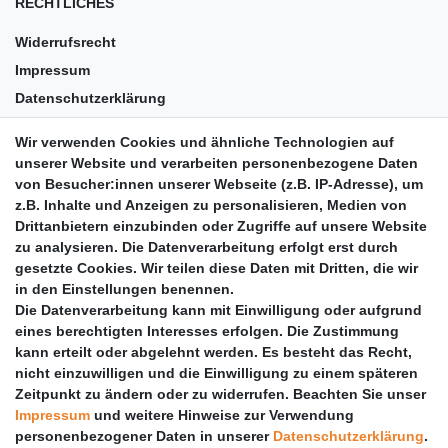
RECHTLICHES
Widerrufsrecht
Impressum
Datenschutzerklärung
AGB
Wir verwenden Cookies und ähnliche Technologien auf
Versandkosten
unserer Website und verarbeiten personenbezogene Daten
Barrierefreiheit
von Besucher:innen unserer Webseite (z.B. IP-Adresse), um
z.B. Inhalte und Anzeigen zu personalisieren, Medien von
Anleitungen
Drittanbietern einzubinden oder Zugriffe auf unsere Website
zu analysieren. Die Datenverarbeitung erfolgt erst durch
Vertrag widerrufen
gesetzte Cookies. Wir teilen diese Daten mit Dritten, die wir
PARTNER
in den Einstellungen benennen.
Die Datenverarbeitung kann mit Einwilligung oder aufgrund
DHL
eines berechtigten Interesses erfolgen. Die Zustimmung
kann erteilt oder abgelehnt werden. Es besteht das Recht,
GLS
nicht einzuwilligen und die Einwilligung zu einem späteren
DB Schenker
Zeitpunkt zu ändern oder zu widerrufen. Beachten Sie unser
PaketPLUS
Impressum
und weitere Hinweise zur Verwendung
personenbezogener Daten in unserer
Daten­schutz­erklärung
.
SPONSORING