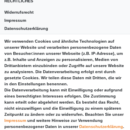
RECHTLICHES
Widerrufsrecht
Impressum
Datenschutzerklärung
AGB
Wir verwenden Cookies und ähnliche Technologien auf
Versandkosten
unserer Website und verarbeiten personenbezogene Daten
Barrierefreiheit
von Besucher:innen unserer Webseite (z.B. IP-Adresse), um
z.B. Inhalte und Anzeigen zu personalisieren, Medien von
Anleitungen
Drittanbietern einzubinden oder Zugriffe auf unsere Website
zu analysieren. Die Datenverarbeitung erfolgt erst durch
Vertrag widerrufen
gesetzte Cookies. Wir teilen diese Daten mit Dritten, die wir
PARTNER
in den Einstellungen benennen.
Die Datenverarbeitung kann mit Einwilligung oder aufgrund
DHL
eines berechtigten Interesses erfolgen. Die Zustimmung
kann erteilt oder abgelehnt werden. Es besteht das Recht,
GLS
nicht einzuwilligen und die Einwilligung zu einem späteren
DB Schenker
Zeitpunkt zu ändern oder zu widerrufen. Beachten Sie unser
PaketPLUS
Impressum
und weitere Hinweise zur Verwendung
personenbezogener Daten in unserer
Daten­schutz­erklärung
.
SPONSORING