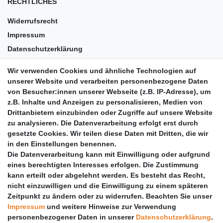
RECHTLICHES
Widerrufsrecht
Impressum
Datenschutzerklärung
AGB
Wir verwenden Cookies und ähnliche Technologien auf
Versandkosten
unserer Website und verarbeiten personenbezogene Daten
Barrierefreiheit
von Besucher:innen unserer Webseite (z.B. IP-Adresse), um
z.B. Inhalte und Anzeigen zu personalisieren, Medien von
Anleitungen
Drittanbietern einzubinden oder Zugriffe auf unsere Website
zu analysieren. Die Datenverarbeitung erfolgt erst durch
Vertrag widerrufen
gesetzte Cookies. Wir teilen diese Daten mit Dritten, die wir
PARTNER
in den Einstellungen benennen.
Die Datenverarbeitung kann mit Einwilligung oder aufgrund
DHL
eines berechtigten Interesses erfolgen. Die Zustimmung
kann erteilt oder abgelehnt werden. Es besteht das Recht,
GLS
nicht einzuwilligen und die Einwilligung zu einem späteren
DB Schenker
Zeitpunkt zu ändern oder zu widerrufen. Beachten Sie unser
PaketPLUS
Impressum
und weitere Hinweise zur Verwendung
personenbezogener Daten in unserer
Daten­schutz­erklärung
.
SPONSORING