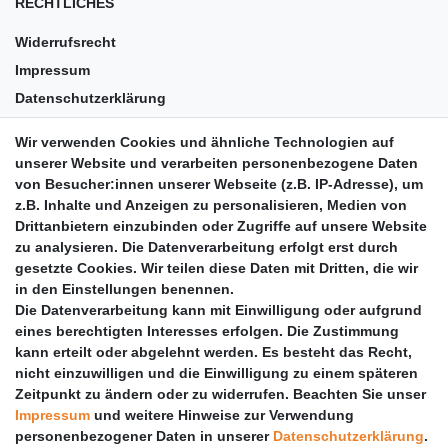
RECHTLICHES
Widerrufsrecht
Impressum
Datenschutzerklärung
AGB
Wir verwenden Cookies und ähnliche Technologien auf
Versandkosten
unserer Website und verarbeiten personenbezogene Daten
Barrierefreiheit
von Besucher:innen unserer Webseite (z.B. IP-Adresse), um
z.B. Inhalte und Anzeigen zu personalisieren, Medien von
Anleitungen
Drittanbietern einzubinden oder Zugriffe auf unsere Website
zu analysieren. Die Datenverarbeitung erfolgt erst durch
Vertrag widerrufen
gesetzte Cookies. Wir teilen diese Daten mit Dritten, die wir
PARTNER
in den Einstellungen benennen.
Die Datenverarbeitung kann mit Einwilligung oder aufgrund
DHL
eines berechtigten Interesses erfolgen. Die Zustimmung
kann erteilt oder abgelehnt werden. Es besteht das Recht,
GLS
nicht einzuwilligen und die Einwilligung zu einem späteren
DB Schenker
Zeitpunkt zu ändern oder zu widerrufen. Beachten Sie unser
PaketPLUS
Impressum
und weitere Hinweise zur Verwendung
personenbezogener Daten in unserer
Daten­schutz­erklärung
.
SPONSORING