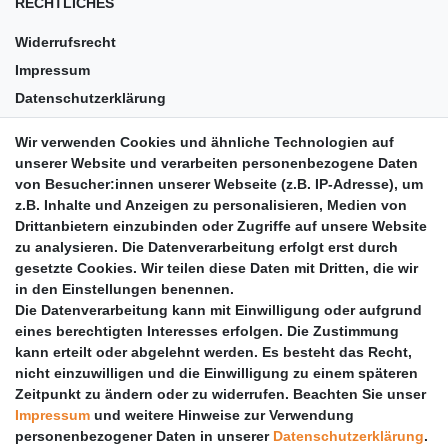
RECHTLICHES
Widerrufsrecht
Impressum
Datenschutzerklärung
AGB
Wir verwenden Cookies und ähnliche Technologien auf
Versandkosten
unserer Website und verarbeiten personenbezogene Daten
Barrierefreiheit
von Besucher:innen unserer Webseite (z.B. IP-Adresse), um
z.B. Inhalte und Anzeigen zu personalisieren, Medien von
Anleitungen
Drittanbietern einzubinden oder Zugriffe auf unsere Website
zu analysieren. Die Datenverarbeitung erfolgt erst durch
Vertrag widerrufen
gesetzte Cookies. Wir teilen diese Daten mit Dritten, die wir
PARTNER
in den Einstellungen benennen.
Die Datenverarbeitung kann mit Einwilligung oder aufgrund
DHL
eines berechtigten Interesses erfolgen. Die Zustimmung
kann erteilt oder abgelehnt werden. Es besteht das Recht,
GLS
nicht einzuwilligen und die Einwilligung zu einem späteren
DB Schenker
Zeitpunkt zu ändern oder zu widerrufen. Beachten Sie unser
PaketPLUS
Impressum
und weitere Hinweise zur Verwendung
personenbezogener Daten in unserer
Daten­schutz­erklärung
.
SPONSORING