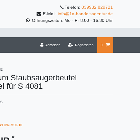
Telefon:
039932 829721
E-Mail:
info@1a-handelsagentur.de
Öffnungszeiten: Mo - Fr 8:00 - 16:30 Uhr
Anmelden
Registrieren
0
LE
um Staubsaugerbeutel
l für S 4081
96
el HW-M50-10
*