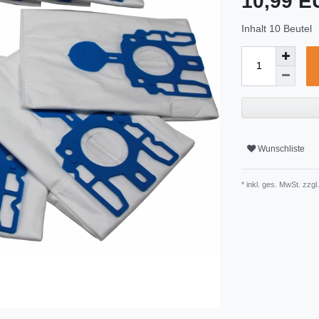
10,99 
Inhalt
10
Beutel
Wunschliste
* inkl. ges. MwSt. zzgl.