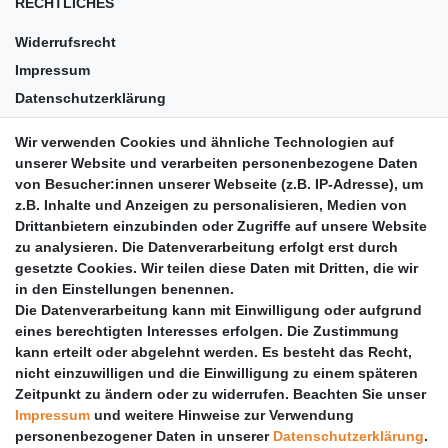
RECHTLICHES
Widerrufsrecht
Impressum
Datenschutzerklärung
AGB
Wir verwenden Cookies und ähnliche Technologien auf
Versandkosten
unserer Website und verarbeiten personenbezogene Daten
Barrierefreiheit
von Besucher:innen unserer Webseite (z.B. IP-Adresse), um
z.B. Inhalte und Anzeigen zu personalisieren, Medien von
Anleitungen
Drittanbietern einzubinden oder Zugriffe auf unsere Website
zu analysieren. Die Datenverarbeitung erfolgt erst durch
Vertrag widerrufen
gesetzte Cookies. Wir teilen diese Daten mit Dritten, die wir
PARTNER
in den Einstellungen benennen.
Die Datenverarbeitung kann mit Einwilligung oder aufgrund
DHL
eines berechtigten Interesses erfolgen. Die Zustimmung
kann erteilt oder abgelehnt werden. Es besteht das Recht,
GLS
nicht einzuwilligen und die Einwilligung zu einem späteren
DB Schenker
Zeitpunkt zu ändern oder zu widerrufen. Beachten Sie unser
PaketPLUS
Impressum
und weitere Hinweise zur Verwendung
personenbezogener Daten in unserer
Daten­schutz­erklärung
.
SPONSORING