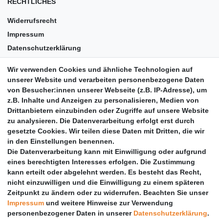
RECHTLICHES
Widerrufsrecht
Impressum
Datenschutzerklärung
AGB
Wir verwenden Cookies und ähnliche Technologien auf
Versandkosten
unserer Website und verarbeiten personenbezogene Daten
Barrierefreiheit
von Besucher:innen unserer Webseite (z.B. IP-Adresse), um
z.B. Inhalte und Anzeigen zu personalisieren, Medien von
Anleitungen
Drittanbietern einzubinden oder Zugriffe auf unsere Website
zu analysieren. Die Datenverarbeitung erfolgt erst durch
Vertrag widerrufen
gesetzte Cookies. Wir teilen diese Daten mit Dritten, die wir
PARTNER
in den Einstellungen benennen.
Die Datenverarbeitung kann mit Einwilligung oder aufgrund
DHL
eines berechtigten Interesses erfolgen. Die Zustimmung
kann erteilt oder abgelehnt werden. Es besteht das Recht,
GLS
nicht einzuwilligen und die Einwilligung zu einem späteren
DB Schenker
Zeitpunkt zu ändern oder zu widerrufen. Beachten Sie unser
PaketPLUS
Impressum
und weitere Hinweise zur Verwendung
personenbezogener Daten in unserer
Daten­schutz­erklärung
.
SPONSORING